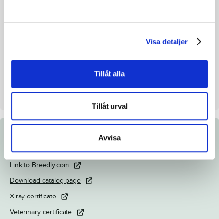
Inbreeding coefficient.
3.44%
Croup height/withers height
146 - 149
Visa detaljer
Breeder
Johansson Marie & Sandsten
Patrik
Tillåt alla
Seller
Stuteri C.G.
Stall on auction day
Stall D
Tillåt urval
Documents
Avvisa
Link to Breedly.com
Download catalog page
X-ray certificate
Veterinary certificate