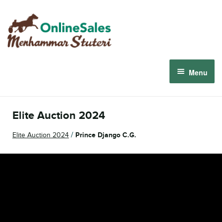
Skip
Skip
to
to
navigation
content
Menu
Menhammar Online Sales 2026
Elite Auction 2024
The 2026 Derby Auction
/
Elite Auction 2024
Prince Django C.G.
About us
How it works
Sign in