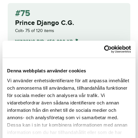
#75
Prince Django C.G.
Colt
75 of 120 items
WINNING BID:
150 000
KR
Congratulations to
Hypnotic AB
!
Bid history
Denna webbplats använder cookies
Vi använder enhetsidentifierare för att anpassa innehållet
och annonserna till användarna, tillhandahålla funktioner
för sociala medier och analysera vår trafik. Vi
Reg. no.:
23-2894
vidarebefordrar även sådana identifierare och annan
information från din enhet till de sociala medier och
annons- och analysföretag som vi samarbetar med.
Nostradamus Sisu
Al's Paquita
Dessa kan i sin tur kombinera informationen med annan
information som du har tillhandahållit eller som de har