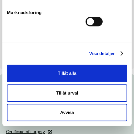
Breeding index
117
Marknadsföring
Inbreeding coefficient.
9.60%
Croup height/withers height
-
Breeder
Ingemar Alin
Seller
Stall Ima
Visa detaljer
Stall on auction day
G
Tillåt alla
Documents
Tillåt urval
Link to Breedly.com
Avvisa
Download catalog page
X-ray certificate
Certificate of surgery