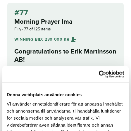
#77
Morning Prayer Ima
Filly
77 of 125 items
WINNING BID:
230 000
KR
Congratulations to
Erik Martinsson
AB
!
Bid history
Reg. No.:
25-1059
Denna webbplats använder cookies
Vi använder enhetsidentifierare för att anpassa innehållet
She's a Lady P.W.R
Radio Head
och annonserna till användarna, tillhandahålla funktioner
för sociala medier och analysera vår trafik. Vi
vidarebefordrar även sådana identifierare och annan