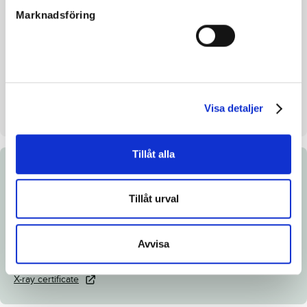
Marknadsföring
Inbreeding coefficient
3.05%
Croup height/withers height
-
Breeder
IFG Konsult AB
Seller
IFG Konsult AB
Visa detaljer
Stall on auction day
E
Tillåt alla
Documents
Tillåt urval
Link to Breedly.com
Download catalog page
Avvisa
Veterinary certificate
X-ray certificate