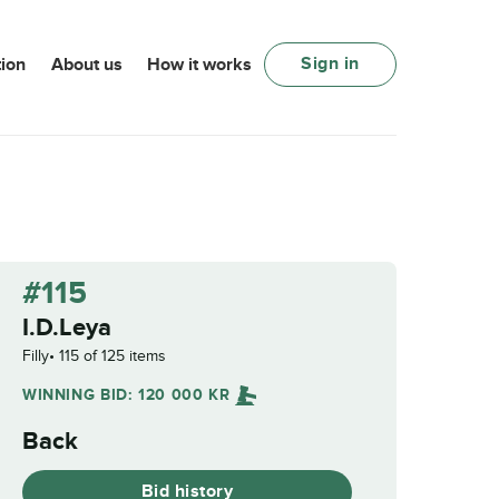
Sign in
ion
About us
How it works
#115
I.D.Leya
Filly
115 of 125 items
WINNING BID:
120 000
KR
Back
Bid history