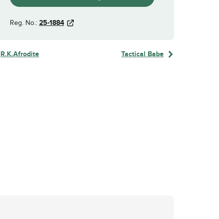
Reg. No.:
25-1884
R.K.Afrodite
Tactical Babe