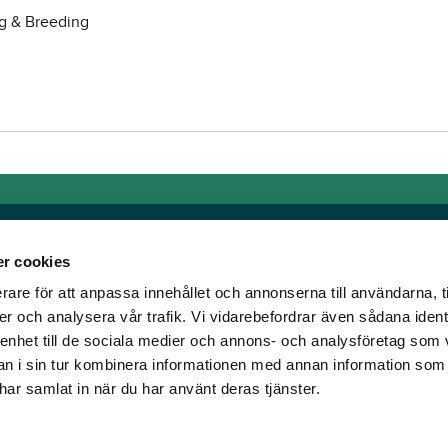
ng & Breeding
r cookies
rare för att anpassa innehållet och annonserna till användarna, t
Links
er och analysera vår trafik. Vi vidarebefordrar även sådana ident
 enhet till de sociala medier och annons- och analysföretag som 
e horse racing!
General auction terms and
 i sin tur kombinera informationen med annan information som
den was founded, we
conditions
e har samlat in när du har använt deras tjänster.
d continue to break
Mobile view
e racing!