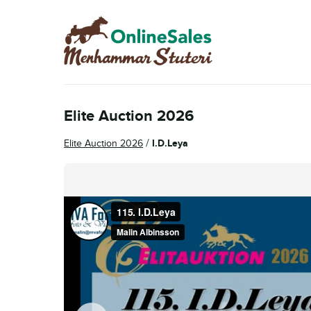
Skip
Skip
to
to
navigation
content
Elite Auction 2026
/
Elite Auction 2026
I.D.Leya