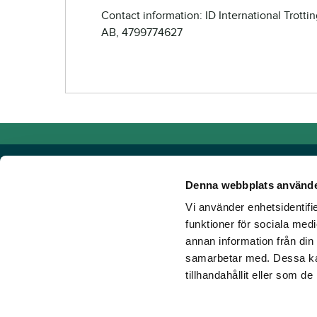
Contact information: ID International Trotti
AB, 4799774627
Denna webbplats använde
Vi använder enhetsidentifie
Powered by TR Media
funktioner för sociala medi
annan information från din
TR Media has Sweden's leading brands for those who lov
samarbetar med. Dessa kan
Since our inception in 1932, when the magazine Travron
tillhandahållit eller som d
have created a portfolio of innovative digital products an
new ground. Our vision? To get more people to love hors