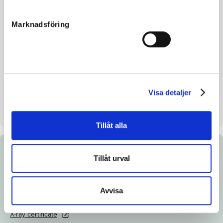
Breeding index
113
Marknadsföring
Inbreeding coefficient
8.97%
Croup height/withers height
-
Breeder
Stall Henessi AB & Tommy
Söderberg
Seller
Stall Henessi AB
Visa detaljer
Stall on auction day
R2
Tillåt alla
Documents
Tillåt urval
Link to Breedly.com
Avvisa
Download catalog page
X-ray certificate