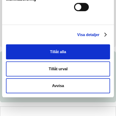
Croup height/withers height
-
Breeder
Stall Henessi AB & Tommy
Söderberg
Seller
Stall Henessi AB
Visa detaljer
Stall on auction day
R2
Tillåt alla
Documents
Tillåt urval
Link to Breedly.com
Download catalog page
Avvisa
X-ray certificate