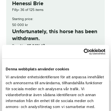
Henessi Brie
Filly
36 of 125 items
Starting price:
50 000
kr
Unfortunately, this horse has been
withdrawn.
Reg. No.:
25-2421
World Limit
Purgatory
Denna webbplats använder cookies
Vi använder enhetsidentifierare för att anpassa innehållet
och annonserna till användarna, tillhandahålla funktioner
för sociala medier och analysera vår trafik. Vi
About the horse
vidarebefordrar även sådana identifierare och annan
e. Francesco Zet and Zagreb Kronos and Raja Mirchi
information från din enhet till de sociala medier och
annons- och analysföretag som vi samarbetar med.