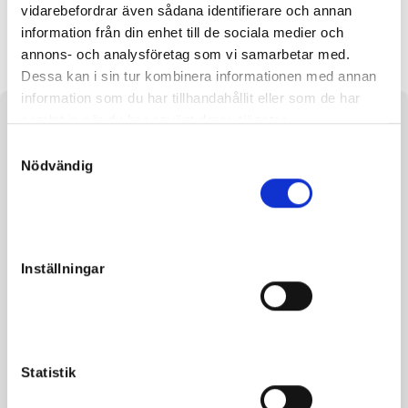
vidarebefordrar även sådana identifierare och annan
Hitchcock
Henessi Cambozola
information från din enhet till de sociala medier och
annons- och analysföretag som vi samarbetar med.
Dessa kan i sin tur kombinera informationen med annan
information som du har tillhandahållit eller som de har
samlat in när du har använt deras tjänster.
About the horse
S
Nödvändig
e. Don Fanucci Zet u. Hickoma Blush ue. Uniclove
a
m
t
y
c
Inställningar
Facts
k
e
Gender
Colt
s
v
Born
2025-05-04
a
Statistik
Sire
Don Fanucci Zet
l