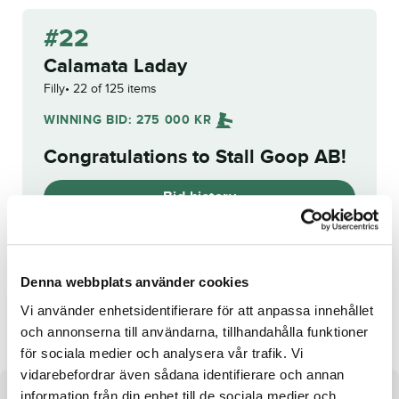
#22
Calamata Laday
Filly
22 of 125 items
WINNING BID:
275 000
KR
Congratulations to
Stall Goop AB
!
Bid history
Reg. No.:
25-2087
Denna webbplats använder cookies
Al's Dirty Donna
Perfect Silver
Vi använder enhetsidentifierare för att anpassa innehållet
och annonserna till användarna, tillhandahålla funktioner
för sociala medier och analysera vår trafik. Vi
vidarebefordrar även sådana identifierare och annan
information från din enhet till de sociala medier och