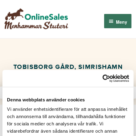
Hoppa
Hoppa
till
till
Meny
navigering
innehåll
Menhammar OnlineSales 2026
Derbyauktionen 2026
TOBISBORG GÅRD, SIMRISHAMN
Om oss
Så fungerar det
Denna webbplats använder cookies
Vi använder enhetsidentifierare för att anpassa innehållet
Logga in
och annonserna till användarna, tillhandahålla funktioner
för sociala medier och analysera vår trafik. Vi
vidarebefordrar även sådana identifierare och annan