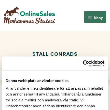
Hoppa
Hoppa
till
till
Meny
navigering
innehåll
Menhammar OnlineSales 2026
Derbyauktionen 2026
STALL CONRADS
Om oss
Så fungerar det
Denna webbplats använder cookies
Vi använder enhetsidentifierare för att anpassa innehållet
Logga in
och annonserna till användarna, tillhandahålla funktioner
för sociala medier och analysera vår trafik. Vi
vidarebefordrar även sådana identifierare och annan