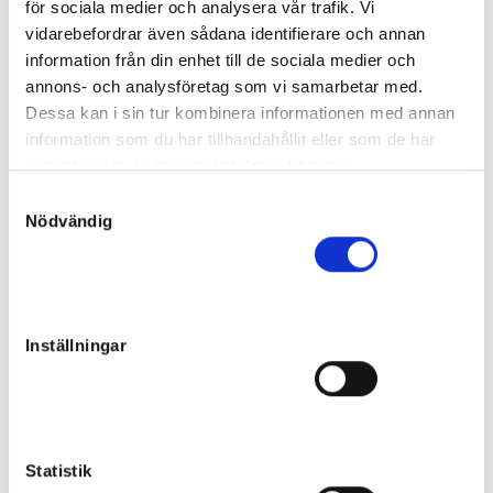
för sociala medier och analysera vår trafik. Vi
Slutpris
:
140 000
kr
vidarebefordrar även sådana identifierare och annan
Jörgen Eriksson
information från din enhet till de sociala medier och
Prime Time
annons- och analysföretag som vi samarbetar med.
Dessa kan i sin tur kombinera informationen med annan
Slutpris
:
80 000
kr
information som du har tillhandahållit eller som de har
Jan Björkqvist
samlat in när du har använt deras tjänster.
Explosive Launcher
S
Slutpris
:
Nödvändig
a
45 000
kr
m
Åter
t
Pacemaker
y
Slutpris
:
c
35 000
kr
Inställningar
k
Hans Grostad
e
Skyfox
s
Slutpris
:
60 000
kr
v
Mattias Djuse Stable AB
a
Statistik
Space Man
l