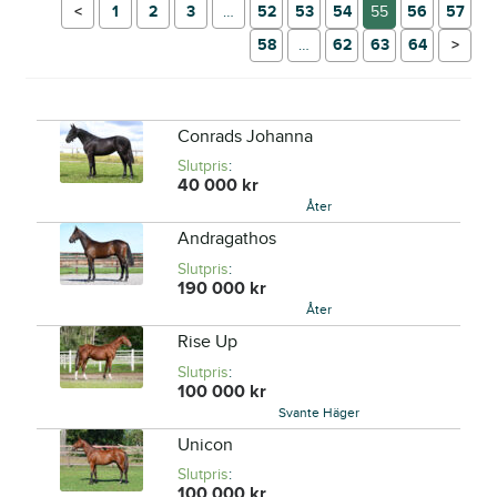
←
1
2
3
…
52
53
54
55
56
57
58
…
62
63
64
→
Conrads Johanna
Slutpris
:
40 000
kr
Åter
Andragathos
Slutpris
:
190 000
kr
Åter
Rise Up
Slutpris
:
100 000
kr
Svante Häger
Unicon
Slutpris
:
100 000
kr