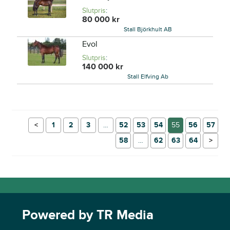
Slutpris
:
80 000
kr
Stall Björkhult AB
Evol
Slutpris
:
140 000
kr
Stall Elfving Ab
←
1
2
3
…
52
53
54
55
56
57
58
…
62
63
64
→
Powered by TR Media