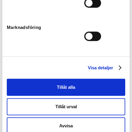
Slutpris
:
80 000
kr
OKB Stable AB
Dallas Broline
Marknadsföring
Slutpris
:
45 000
kr
Jan R Larsson
Abelha Frö
Slutpris
:
80 000
kr
Visa detaljer
Staffan Lind AB
Staro Sweet Dreams
Tillåt alla
Slutpris
:
100 000
kr
Åke Lindblom Stable AB
Tillåt urval
Lazy Lane
Slutpris
:
60 000
kr
Avvisa
Staffan Lind AB