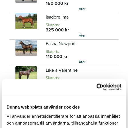
150 000
kr
Åter
Isadore Ima
Slutpris
:
325 000
kr
Åter
Pasha Newport
Slutpris
:
110 000
kr
Åter
Like a Valentine
Slutpris
:
70 000
kr
Åter
Playing With Fire
Slutpris
:
Denna webbplats använder cookies
45 000
kr
A och O Hästupplevelser AB
Vi använder enhetsidentifierare för att anpassa innehållet
Staro Savile Row
och annonserna till användarna, tillhandahålla funktioner