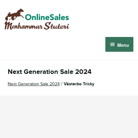
Skip
Skip
to
to
navigation
content
Menu
Menhammar Online Sales 2026
Next Generation Sale 2024
The 2026 Derby Auction
/
Next Generation Sale 2024
Västerbo Tricky
About us
How it works
Sign in