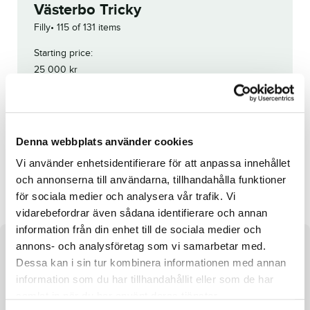
Västerbo Tricky
Filly
115 of 131 items
Starting price:
25 000
kr
Unfortunately, this horse has been
withdrawn.
Reg. no.:
23-1106
Denna webbplats använder cookies
Vi använder enhetsidentifierare för att anpassa innehållet
Falada
Pleasure Brodda
och annonserna till användarna, tillhandahålla funktioner
för sociala medier och analysera vår trafik. Vi
vidarebefordrar även sådana identifierare och annan
information från din enhet till de sociala medier och
annons- och analysföretag som vi samarbetar med.
About the horse
Dessa kan i sin tur kombinera informationen med annan
information som du har tillhandahållit eller som de har
samlat in när du har använt deras tjänster.