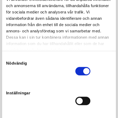
och annonserna till användarna, tillhandahålla funktioner
About the horse
för sociala medier och analysera vår trafik. Vi
vidarebefordrar även sådana identifierare och annan
Filly Infinitif out of Poppy by Viking Kronos
information från din enhet till de sociala medier och
annons- och analysföretag som vi samarbetar med.
The stunning Infinitif's daughter with Viking Kronos's
Dessa kan i sin tur kombinera informationen med annan
daughter Poppy as Dam.
information som du har tillhandahållit eller som de har
samlat in när du har använt deras tjänster.
Add to that the millionaire Curry as grandmother and the
elite Piglet as great-grandmother, and you have an
S
Nödvändig
absolutely surefire motherhood.
a
m
Wrong horse in the pictures until 16/9 10:00.
t
y
c
Inställningar
k
e
Facts
s
v