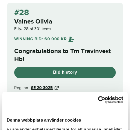
#28
Valnes Olivia
Filly
28 of 301 items
WINNING BID:
60 000
KR
Congratulations to
Tm Travinvest
Hb
!
Bid history
Reg. no.:
SE 20-3025
Poison Love Helvin
Mustang Norrgård
Denna webbplats använder cookies
Vi använder enhetsidentifierare för att anpassa innehållet