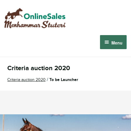
Skip
Skip
to
to
navigation
content
Menu
Menhammar Online Sales 2026
Criteria auction 2020
The 2026 Derby Auction
/
Criteria auction 2020
To be Launcher
About us
How it works
Sign in