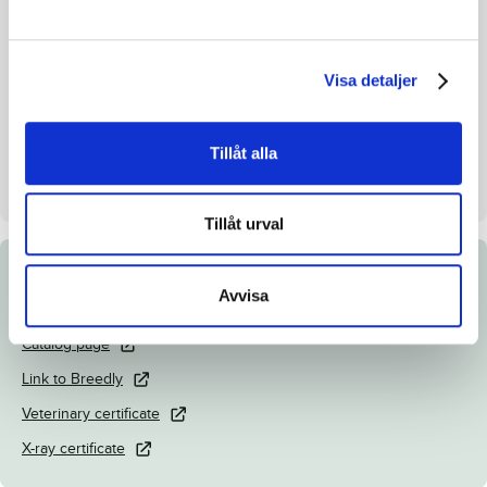
Breeding index
111
Inbreeding coefficient.
10.93%
Croup height/withers height
-
Visa detaljer
Breeder
Launcher AB
Seller
Launcher AB
Tillåt alla
Day
Dag 3
Tillåt urval
Documents
Avvisa
Catalog page
Link to Breedly
Veterinary certificate
X-ray certificate