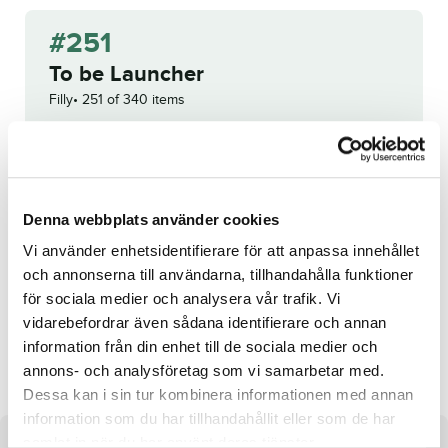
#251
To be Launcher
Filly
251 of 340 items
WINNING BID:
40 000
KR
Congratulations to
Henrik Åslund
!
Denna webbplats använder cookies
Bid history
Vi använder enhetsidentifierare för att anpassa innehållet
och annonserna till användarna, tillhandahålla funktioner
Reg. no.:
SE 19-3709
för sociala medier och analysera vår trafik. Vi
vidarebefordrar även sådana identifierare och annan
Bareges Broline
Adele Gel
information från din enhet till de sociala medier och
annons- och analysföretag som vi samarbetar med.
Dessa kan i sin tur kombinera informationen med annan
information som du har tillhandahållit eller som de har
samlat in när du har använt deras tjänster.