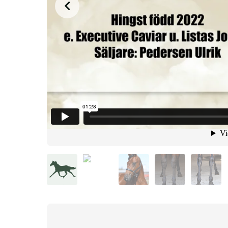
from
on
.
7. Sweet Even You
Malin Albinsson
Vimeo