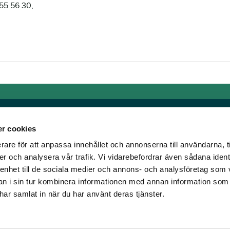
255 56 30,
r cookies
rare för att anpassa innehållet och annonserna till användarna, t
Links
er och analysera vår trafik. Vi vidarebefordrar även sådana ident
 enhet till de sociala medier och annons- och analysföretag som 
e horse racing!
General auction terms and
 i sin tur kombinera informationen med annan information som
den was founded, we
conditions
e har samlat in när du har använt deras tjänster.
d continue to break
Mobile view
e racing!
Cookie policy