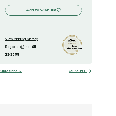
Add to wish list
View bidding history
Registration no.:
SE
22-2508
Ourasinne S.
Jolina W.F.