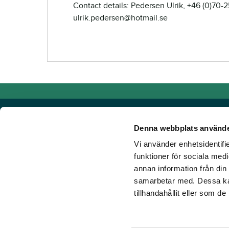
Contact details: Pedersen Ulrik, +46 (0)70-
ulrik.pedersen@hotmail.se
Denna webbplats använde
Vi använder enhetsidentifie
Powered by TR Media
funktioner för sociala medi
annan information från din
TR Media has Sweden's leading brands for those who lov
samarbetar med. Dessa kan
Since our inception in 1932, when the magazine Travron
tillhandahållit eller som d
have created a portfolio of innovative digital products an
new ground. Our vision? To get more people to love hors