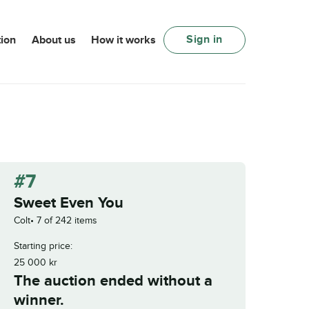
Sign in
ion
About us
How it works
#7
Sweet Even You
Colt
7 of 242 items
Starting price:
25 000
kr
The auction ended without a
winner.