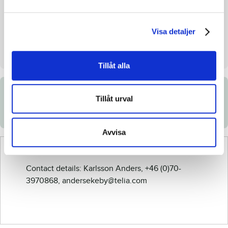
Seller
Karlsson Anders
Raised
Karlsson Anders & Erica,
Visa detaljer
Tystberga
Stall on auction day
-
Tillåt alla
Documents
Tillåt urval
Avvisa
Contact details: Karlsson Anders, +46 (0)70-
3970868, andersekeby@telia.com