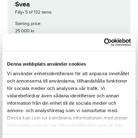
Svea
Filly
5 of 132 items
Starting price:
25 000
kr
Unfortunately, this horse has been
withdrawn.
Reg. no.:
24-1295
Denna webbplats använder cookies
Vi använder enhetsidentifierare för att anpassa innehållet
Belle Isle Bro
Stormin Newport
och annonserna till användarna, tillhandahålla funktioner
för sociala medier och analysera vår trafik. Vi
vidarebefordrar även sådana identifierare och annan
information från din enhet till de sociala medier och
annons- och analysföretag som vi samarbetar med.
About the horse
Dessa kan i sin tur kombinera informationen med annan
e. Nuncio and Erica ue. Going Kronos
information som du har tillhandahållit eller som de har
samlat in när du har använt deras tjänster.