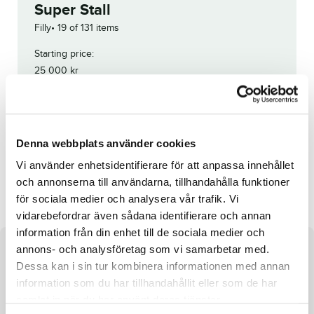
Super Stall
Filly
19 of 131 items
Starting price:
25 000
kr
Unfortunately, this horse has been
withdrawn.
Reg. no.:
23-1443
Denna webbplats använder cookies
Vi använder enhetsidentifierare för att anpassa innehållet
Astra Doc
Nova Pace
och annonserna till användarna, tillhandahålla funktioner
för sociala medier och analysera vår trafik. Vi
vidarebefordrar även sådana identifierare och annan
information från din enhet till de sociala medier och
annons- och analysföretag som vi samarbetar med.
About the horse
Dessa kan i sin tur kombinera informationen med annan
information som du har tillhandahållit eller som de har
samlat in när du har använt deras tjänster.