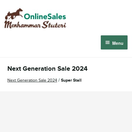
Skip
Skip
to
to
navigation
content
Menu
Menhammar Online Sales 2026
Next Generation Sale 2024
The 2026 Derby Auction
/
Next Generation Sale 2024
Super Stall
About us
How it works
Sign in