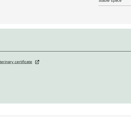
Stable space
terinary certificate