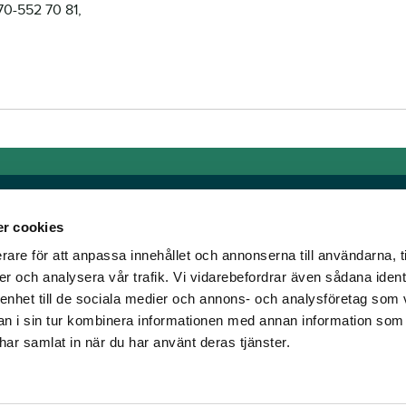
70-552 70 81,
r cookies
rare för att anpassa innehållet och annonserna till användarna, t
Links
er och analysera vår trafik. Vi vidarebefordrar även sådana ident
 enhet till de sociala medier och annons- och analysföretag som 
e horse racing!
General auction terms and
 i sin tur kombinera informationen med annan information som
den was founded, we
conditions
e har samlat in när du har använt deras tjänster.
d continue to break
Mobile view
e racing!
Cookie policy