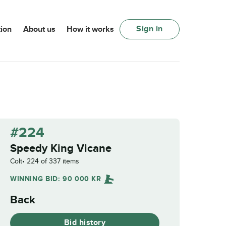
Sign in
ion
About us
How it works
#224
Speedy King Vicane
Colt
224 of 337 items
WINNING BID:
90 000
KR
Back
Bid history