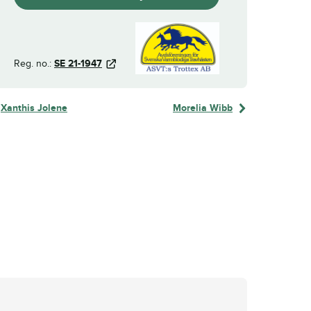
Reg. no.:
SE 21-1947
Xanthis Jolene
Morelia Wibb