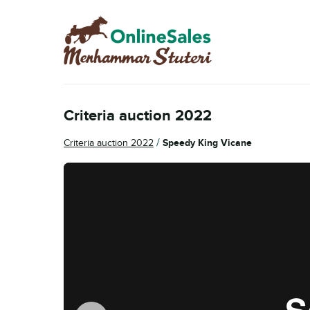
Skip
Skip
to
to
navigation
content
Criteria auction 2022
/
Criteria auction 2022
Speedy King Vicane