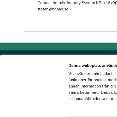
Contact details: Identity System KB, +46 (0)
stefan@nhaab.se
Denna webbplats använde
Vi använder enhetsidentifie
Powered by TR Media
funktioner för sociala medi
annan information från din
TR Media has Sweden's leading brands for those who lov
samarbetar med. Dessa kan
Since our inception in 1932, when the magazine Travron
tillhandahållit eller som d
have created a portfolio of innovative digital products an
new ground. Our vision? To get more people to love hors