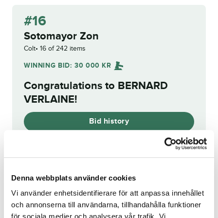
#16
Sotomayor Zon
Colt
16 of 242 items
WINNING BID:
30 000
KR
Congratulations to
BERNARD
VERLAINE
!
Bid history
Reg. no.:
SE 22-1456
Denna webbplats använder cookies
Vi använder enhetsidentifierare för att anpassa innehållet
Mezidon Leka
Hard Liquor
och annonserna till användarna, tillhandahålla funktioner
för sociala medier och analysera vår trafik. Vi