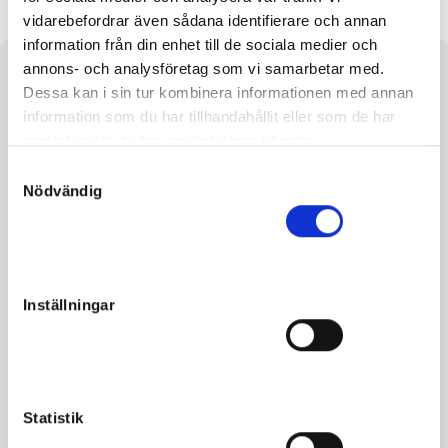
vidarebefordrar även sådana identifierare och annan
information från din enhet till de sociala medier och
annons- och analysföretag som vi samarbetar med.
About the horse
Dessa kan i sin tur kombinera informationen med annan
information som du har tillhandahållit eller som de har
e. Trixton u. Legoholm Zone ue. Pine Chip
samlat in när du har använt deras tjänster.
Manke:156
S
Nödvändig
a
m
t
y
Facts
c
Inställningar
k
Gender
Colt
e
s
Born
2022-05-07
v
Sire
Trixton
a
Statistik
l
Dam
Legoholm Zon