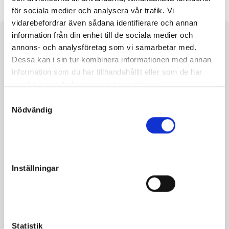
för sociala medier och analysera vår trafik. Vi
vidarebefordrar även sådana identifierare och annan
information från din enhet till de sociala medier och
About the horse
annons- och analysföretag som vi samarbetar med.
Dessa kan i sin tur kombinera informationen med annan
e. Orlando Vici and Secret Lane and Celebrity Secret
information som du har tillhandahållit eller som de har
samlat in när du har använt deras tjänster.
A powerful OrlandoColt. Full sibling to the 3-year-old Mary
Ann Lane (1:14.4m), with 2 wins in 6 starts. Also the brother
S
Nödvändig
of Bird Lane (1:12.8am), 291,900 SEK.
a
m
t
y
c
Inställningar
Facts
k
e
Gender
Colt
s
v
Born
2021-06-02
a
Statistik