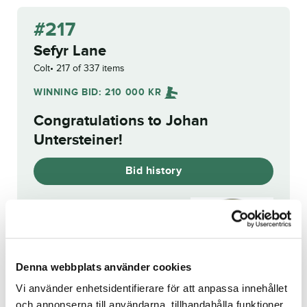
#217
Sefyr Lane
Colt
217 of 337 items
WINNING BID:
210 000
KR
Congratulations to
Johan
Untersteiner
!
Bid history
Reg. no.:
SE 21-3351
Denna webbplats använder cookies
Push to Talk
Side Lane
Vi använder enhetsidentifierare för att anpassa innehållet
och annonserna till användarna, tillhandahålla funktioner