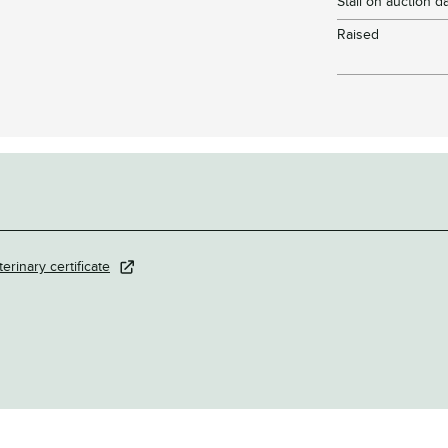
Stall on auction d
Raised
terinary certificate