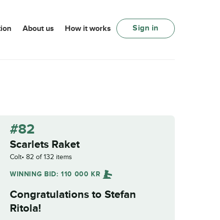
Sign in
ion
About us
How it works
#82
Scarlets Raket
Colt
82 of 132 items
WINNING BID:
110 000
KR
Congratulations to
Stefan
Ritola
!