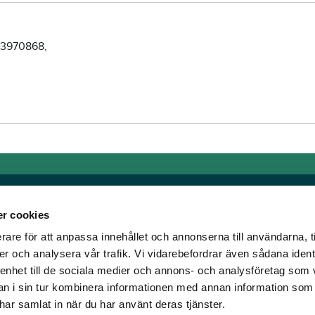
0-3970868,
r cookies
rare för att anpassa innehållet och annonserna till användarna, t
Links
er och analysera vår trafik. Vi vidarebefordrar även sådana ident
 enhet till de sociala medier och annons- och analysföretag som 
e horse racing!
General auction terms and
 i sin tur kombinera informationen med annan information som
den was founded, we
conditions
e har samlat in när du har använt deras tjänster.