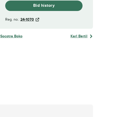
Bid history
Reg. no.:
24-1070
Socotra Boko
Karl Bertil