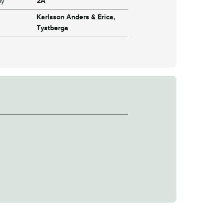
ay
2A
Karlsson Anders & Erica,
Tystberga