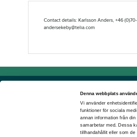
Contact details: Karlsson Anders, +46 (0)7
andersekeby@telia.com
Denna webbplats använde
Vi använder enhetsidentifie
Powered by TR Media
funktioner för sociala medi
annan information från din
TR Media has Sweden's leading brands for those who lov
samarbetar med. Dessa kan
Since our inception in 1932, when the magazine Travron
tillhandahållit eller som d