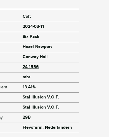
Colt
2024-03-11
Six Pack
Hazel Newport
Conway Hall
24-1556
mbr
ient
13.41%
Stal lllusion V.O.F.
Stal lllusion V.O.F.
ay
29B
Flevofarm, Nederländern