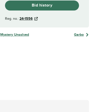
Bid history
Reg. no.:
24-1556
Mystery Unsolved
Garbo