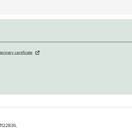
terinary certificate
51122836,