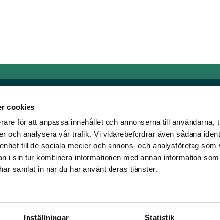
r cookies
rare för att anpassa innehållet och annonserna till användarna, t
Links
er och analysera vår trafik. Vi vidarebefordrar även sådana ident
 enhet till de sociala medier och annons- och analysföretag som 
e horse racing!
General auction terms and
 i sin tur kombinera informationen med annan information som
den was founded, we
conditions
e har samlat in när du har använt deras tjänster.
d continue to break
Mobile view
e racing!
Cookie policy
Inställningar
Statistik