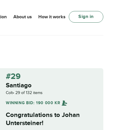
Sign in
ion
About us
How it works
#29
Santiago
Colt
29 of 132 items
WINNING BID:
190 000
KR
Congratulations to
Johan
Untersteiner
!