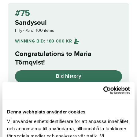
#75
Sandysoul
Filly
75 of 100 items
WINNING BID:
180 000
KR
Congratulations to
Maria
Törnqvist
!
Bid history
Reg. no.:
SE 22-2423
Denna webbplats använder cookies
Vi använder enhetsidentifierare för att anpassa innehållet
One and Only
Edsway
och annonserna till användarna, tillhandahålla funktioner
för sociala medier och analysera vår trafik. Vi