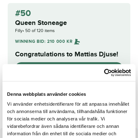
#50
Queen Stoneage
Filly
50 of 120 items
WINNING BID:
210 000
KR
Congratulations to
Mattias Djuse
!
Bid history
Reg. no.:
24-2015
Denna webbplats använder cookies
Vi använder enhetsidentifierare för att anpassa innehållet
Hurry Me
Seeing Red
och annonserna till användarna, tillhandahålla funktioner
för sociala medier och analysera vår trafik. Vi
vidarebefordrar även sådana identifierare och annan
information från din enhet till de sociala medier och