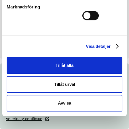
Breeding index
116
Marknadsföring
Inbreeding coefficient.
8.70%
Croup height/withers height
147/151 cm
Breeder
Hyllstofta Stuteri AB
Seller
Hyllstofta Stuteri AB
Visa detaljer
Stall on auction day
43
Tillåt alla
Documents
Tillåt urval
Link to Breedly.com
Download catalog page
Avvisa
X-ray and surgical certificates
Veterinary certificate