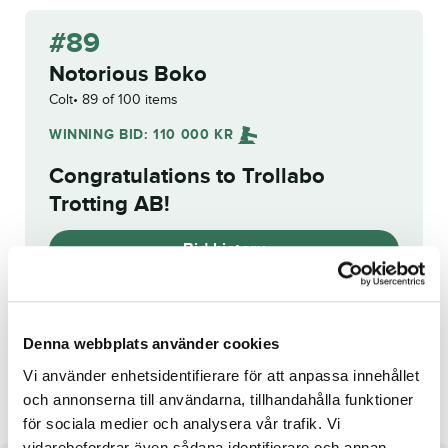
#89
Notorious Boko
Colt
89 of 100 items
WINNING BID:
110 000
KR
Congratulations to
Trollabo
Trotting AB
!
Bid history
Reg. no.:
SE 20-1282
Denna webbplats använder cookies
M.T.Terminator
Bottnas Komet
Vi använder enhetsidentifierare för att anpassa innehållet
och annonserna till användarna, tillhandahålla funktioner
för sociala medier och analysera vår trafik. Vi
vidarebefordrar även sådana identifierare och annan