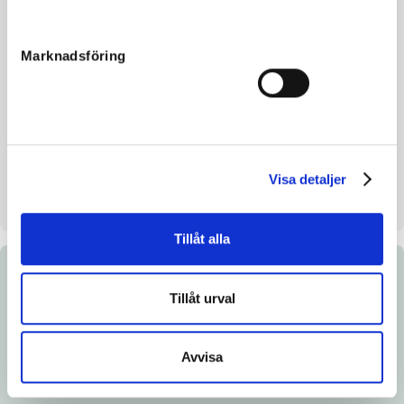
Color
Brown
Breeding index
113
Marknadsföring
Inbreeding coefficient.
11.00%
Croup height/withers height
151/ cm
Breeder
Boko Stables Holland BV
Seller
Boko Stables Holland BV
Visa detaljer
Stall on auction day
Norrby Stuteri Tystberga
Tillåt alla
Documents
Tillåt urval
Download catalog page
Avvisa
Link to Breedly.com
Veterinary certificate