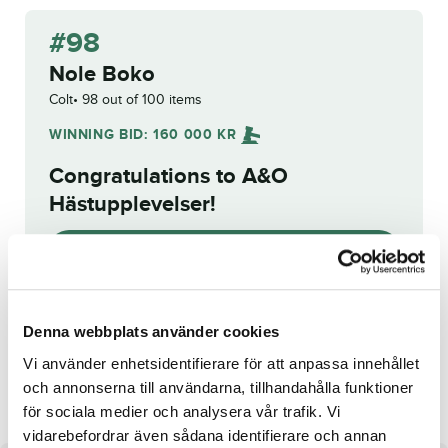
#98
Nole Boko
Colt
98 out of 100 items
WINNING BID:
160 000
KR
Congratulations to
A&O
Hästupplevelser
!
Bid history
Reg. no.:
SE 20-3111
Denna webbplats använder cookies
Vi använder enhetsidentifierare för att anpassa innehållet
Bottnas Kodex
My First Lady
och annonserna till användarna, tillhandahålla funktioner
för sociala medier och analysera vår trafik. Vi
vidarebefordrar även sådana identifierare och annan