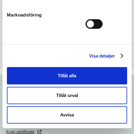
Breeding index
–
Marknadsföring
Inbreeding coefficient
11.07%
Croup height/withers height
150/ cm
Breeder
Boko Stables Holland BV
Seller
Boko Stables Holland BV
Visa detaljer
Stall on auction day
Norrby Stuteri Tystberga
Tillåt alla
Documents
Tillåt urval
Download catalog page
Link to Breedly.com
Avvisa
Veterinary certificate
X-ray certificate