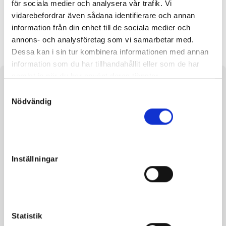
för sociala medier och analysera vår trafik. Vi
vidarebefordrar även sådana identifierare och annan
information från din enhet till de sociala medier och
T.Wall's Nugget
Knut Rapid
annons- och analysföretag som vi samarbetar med.
Dessa kan i sin tur kombinera informationen med annan
information som du har tillhandahållit eller som de har
samlat in när du har använt deras tjänster.
About the horse
S
Nödvändig
a
Filly Tobin Kronos, out of Kissing Lane, by Kiss Francais
m
t
y
c
Inställningar
k
Facts
e
s
Sex
Filly
v
Born
2020-04-17
a
Statistik
l
Sire
Tobin Kronos