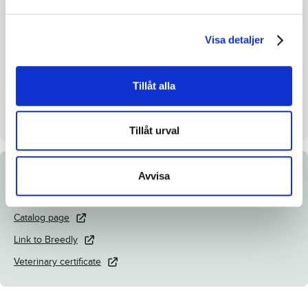
Breeding index
104
Inbreeding coefficient.
8.44%
Visa detaljer
Croup height/withers height
-
Breeder
Nils Swärd
Tillåt alla
Seller
Swärd Nils
Day
Dag 3
Tillåt urval
Avvisa
Documents
Catalog page
Link to Breedly
Veterinary certificate