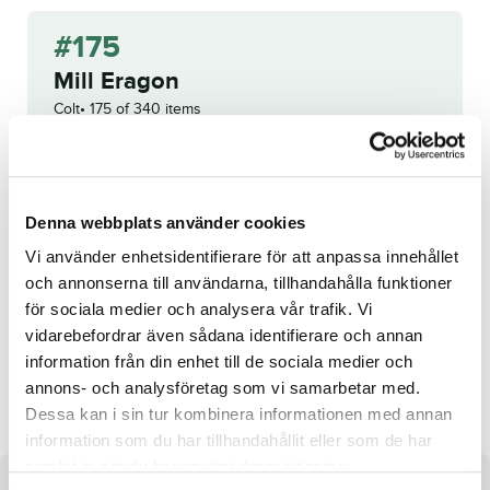
#175
Mill Eragon
Colt
175 of 340 items
WINNING BID:
40 000
KR
Back
Denna webbplats använder cookies
Bid history
Vi använder enhetsidentifierare för att anpassa innehållet
och annonserna till användarna, tillhandahålla funktioner
Reg. no.:
SE 19-2383
för sociala medier och analysera vår trafik. Vi
vidarebefordrar även sådana identifierare och annan
information från din enhet till de sociala medier och
Without Reference
Ares
annons- och analysföretag som vi samarbetar med.
Dessa kan i sin tur kombinera informationen med annan
information som du har tillhandahållit eller som de har
samlat in när du har använt deras tjänster.