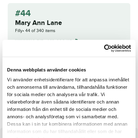
#44
Mary Ann Lane
Filly
44 of 340 items
WINNING BID:
140 000
KR
Back
Bid history
Denna webbplats använder cookies
Vi använder enhetsidentifierare för att anpassa innehållet
Reg. no.:
SE 19-3176
och annonserna till användarna, tillhandahålla funktioner
för sociala medier och analysera vår trafik. Vi
vidarebefordrar även sådana identifierare och annan
Extended Range
Joe the Juice Sisu
information från din enhet till de sociala medier och
annons- och analysföretag som vi samarbetar med.
Dessa kan i sin tur kombinera informationen med annan
information som du har tillhandahållit eller som de har