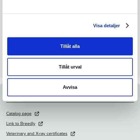
Color
Dark brown
Breeding index
113
Inbreeding coefficient.
3.38%
Visa detaljer
Breeder
Prestera International AB
Seller
Prestera International AB
Tillåt alla
Chest height/cross height
152/155 cm
Day
Dag 1
Tillåt urval
Avvisa
Documents
Catalog page
Link to Breedly
Veterinary and X-ray certificates