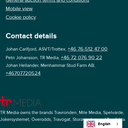
General auction terms and conditions
Mobile view
Cookie policy
Contact details
+46 76-512 47 00
Johan Carlfjord, ASVT/Trottex,
+46 72 076 90 22
Petri Johansson, TR Media,
Johan Hellander, Menhammar Stud Farm AB,
+46707720524
TR Media owns the brands Travronden, Mile Media, Spelvärde,
Jokersystemet, Överodds, Travögat, Storavinster, and Travfakta.
English