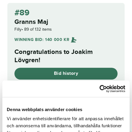
#89
Granns Maj
Filly
89 of 132 items
WINNING BID:
140 000
KR
Congratulations to
Joakim
Lövgren
!
Bid history
Reg. no.:
24-2307
Grazie Mille
Shejk Brodde
Denna webbplats använder cookies
Vi använder enhetsidentifierare för att anpassa innehållet
och annonserna till användarna, tillhandahålla funktioner