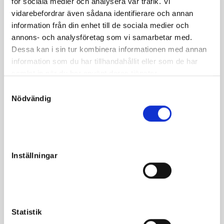
för sociala medier och analysera vår trafik. Vi
vidarebefordrar även sådana identifierare och annan
About the horse
information från din enhet till de sociala medier och
annons- och analysföretag som vi samarbetar med.
e. Googoo Gaagaa u. Supreme la Marc ue. Varenne
Dessa kan i sin tur kombinera informationen med annan
information som du har tillhandahållit eller som de har
Withers 152 cm
samlat in när du har använt deras tjänster.
Croup 152 cm
S
Nödvändig
a
m
t
Facts
y
c
Inställningar
Sex
Filly
k
e
Born
2024-05-19
s
Sire
Googoo Gaagaa
v
Dam
Supreme la Marc
a
Statistik
l