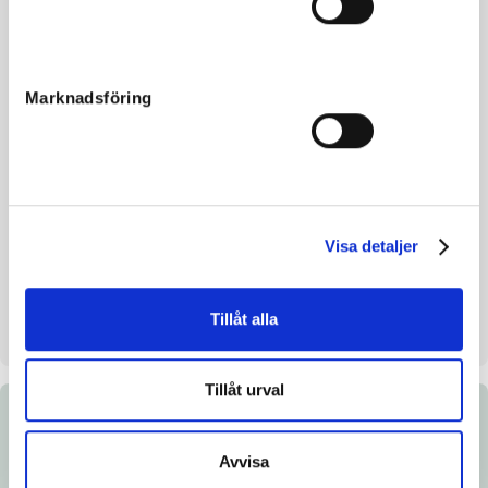
Grandfather
Varenne
Reg. no.
24-2307
Color
sv
Marknadsföring
Breeding index
109
Inbreeding coefficient
5.96%
Croup height/withers height
152 - 152
Breeder
Stall JJ
Visa detaljer
Seller
Stall JJ
Stall on auction day
5B
Tillåt alla
Raised
Torpödegården i Dals ed
Tillåt urval
Documents
Avvisa