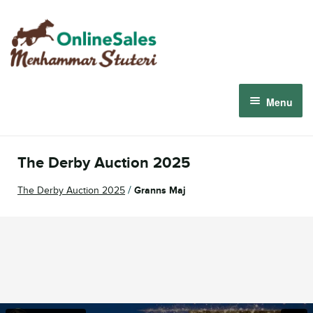
Skip
Skip
to
to
navigation
content
Menu
Menhammar Online Sales 2026
The Derby Auction 2025
The 2026 Derby Auction
/
The Derby Auction 2025
Granns Maj
About us
How it works
Sign in