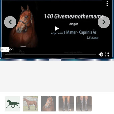
from
on
.
140 Givemeanothername
L.A. Racing Media
Vimeo