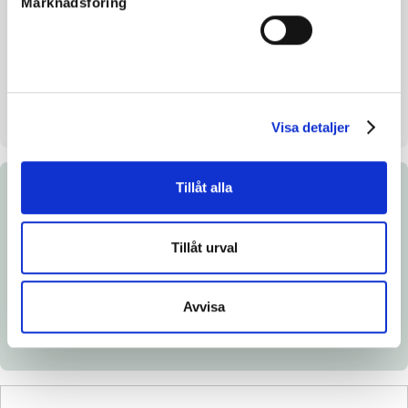
Marknadsföring
Breeding index
106
Inbreeding coefficient
3.83%
Breeder
Lutfi Kolgjini & Anna Svensson
Seller
Lutfi Kolgjini AB
Visa detaljer
Tillåt alla
Documents
Tillåt urval
Link to Breedly.com
Download catalog page
Avvisa
Veterinary certificate
X-ray certificate