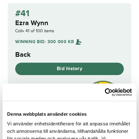
#41
Ezra Wynn
Colt
41 of 100 items
WINNING BID:
300 000
KR
Back
Bid history
Reg. no.:
SE 22-1227
Denna webbplats använder cookies
Brother Day
Popsicle Pellini
Vi använder enhetsidentifierare för att anpassa innehållet
och annonserna till användarna, tillhandahålla funktioner
för sociala medier och analysera vår trafik. Vi