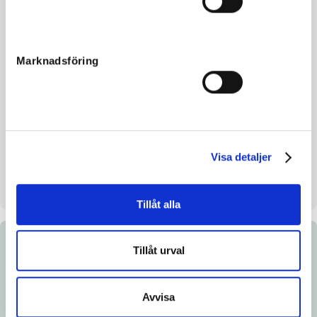
Reg. no.
SE 22-1227
Color
Black
Marknadsföring
Breeding index
-
Inbreeding coefficient.
4.12%
Croup height/withers height
150 - 152
Breeder
Stutteri Wynn APS
Visa detaljer
Seller
Miles Ahead Trotting GmbH
Stable space
Stall E
Tillåt alla
Documents
Tillåt urval
Link to Breedly.com
Avvisa
Download catalog page