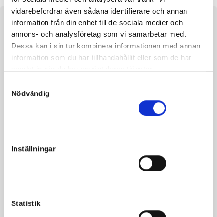
vidarebefordrar även sådana identifierare och annan
information från din enhet till de sociala medier och
About the horse
annons- och analysföretag som vi samarbetar med.
e. Nuncio and Jolie Journey and Bird Parker
Dessa kan i sin tur kombinera informationen med annan
information som du har tillhandahållit eller som de har
Ezra Wynn is stabled at Stuteri PWR, Ramkvilla.
samlat in när du har använt deras tjänster.
S
Nödvändig
a
m
t
Facts
y
c
Inställningar
Gender
Colt
k
e
Born
2022-02-18
s
Sire
Nuncio
v
Dam
Jolie Journey
a
Statistik
l
Grandfather
Bird Parker