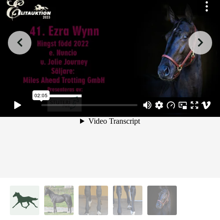
from
on
.
41. Erza Wynn
Malin Albinsson
Vimeo