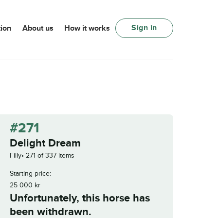
Sign in
ion
About us
How it works
#271
Delight Dream
Filly
271 of 337 items
Starting price:
25 000
kr
Unfortunately, this horse has
been withdrawn.