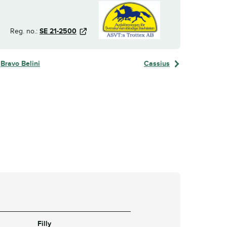
Reg. no.:
SE 21-2500
Bravo Belini
Cassius
Filly