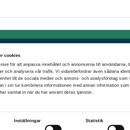
r cookies
rare för att anpassa innehållet och annonserna till användarna, t
Links
er och analysera vår trafik. Vi vidarebefordrar även sådana ident
 enhet till de sociala medier och annons- och analysföretag som 
e horse racing!
General auction terms and
 i sin tur kombinera informationen med annan information som
den was founded, we
conditions
e har samlat in när du har använt deras tjänster.
d continue to break
Mobile view
e racing!
Cookie policy
Inställningar
Statistik