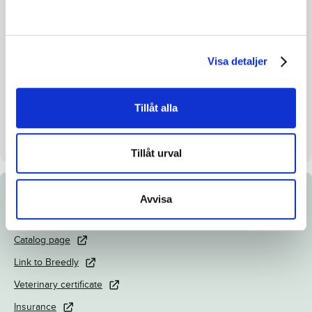
Breeding index
115
Inbreeding coefficient
9.20%
Visa detaljer
Croup height/withers height
-
Breeder
Stefan T.Z. Melander HB
Tillåt alla
Seller
Stefan T.Z. Melander HB
Day
Dag 2
Tillåt urval
Avvisa
Documents
Catalog page
Link to Breedly
Veterinary certificate
Insurance