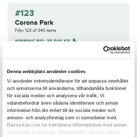
#123
Corona Park
Filly
123 of 340 items
WINNING BID:
35 000
KR
Congratulations to
Jörgen S
Eriksson
!
Denna webbplats använder cookies
Bid history
Vi använder enhetsidentifierare för att anpassa innehållet
och annonserna till användarna, tillhandahålla funktioner
Reg. no.:
SE 19-2322
för sociala medier och analysera vår trafik. Vi
vidarebefordrar även sådana identifierare och annan
information från din enhet till de sociala medier och
Queen Belina
Buzzed Driving
annons- och analysföretag som vi samarbetar med.
Dessa kan i sin tur kombinera informationen med annan
information som du har tillhandahållit eller som de har