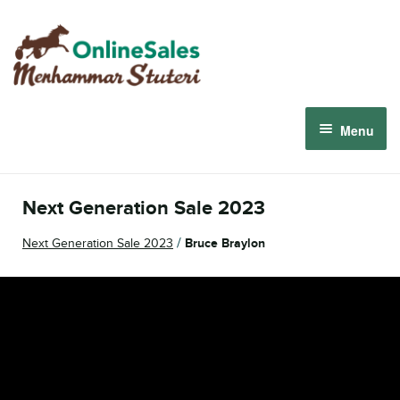
Skip
Skip
to
to
navigation
content
Menu
Menhammar Online Sales 2026
Next Generation Sale 2023
The 2026 Derby Auction
/
Next Generation Sale 2023
Bruce Braylon
About us
How it works
Sign in