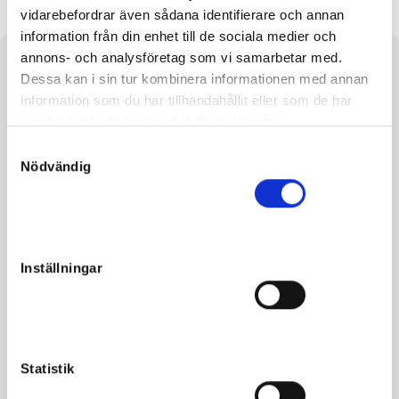
vidarebefordrar även sådana identifierare och annan
information från din enhet till de sociala medier och
annons- och analysföretag som vi samarbetar med.
About the horse
Dessa kan i sin tur kombinera informationen med annan
information som du har tillhandahållit eller som de har
e. Googoo Gaagaa u. Audrey Hepburn ue. Enjoy Lavec
samlat in när du har använt deras tjänster.
S
The horse is insured with Agria. The insurance covers
Nödvändig
a
surgery for loose bone fragments.
m
t
y
c
Inställningar
k
Facts
e
s
Gender
Colt
v
Born
2022-04-17
a
Statistik
Sire
Googoo Gaagaa
l