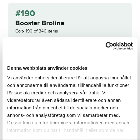
#190
Booster Broline
Colt
190 of 340 items
WINNING BID:
90 000
KR
Congratulations to
Christoffer
Eriksson
!
Denna webbplats använder cookies
Bid history
Vi använder enhetsidentifierare för att anpassa innehållet
och annonserna till användarna, tillhandahålla funktioner
för sociala medier och analysera vår trafik. Vi
Reg. no.:
SE 19-2654
vidarebefordrar även sådana identifierare och annan
information från din enhet till de sociala medier och
annons- och analysföretag som vi samarbetar med.
High Heels
Equal Pieces
Dessa kan i sin tur kombinera informationen med annan
information som du har tillhandahållit eller som de har
samlat in när du har använt deras tjänster.