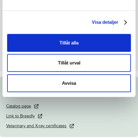
Breeding index
-
Inbreeding coefficient.
10.48%
Visa detaljer
Croup height/withers height
-
Breeder
Broline International AB
Tillåt alla
Seller
Broline Int AB
Day
Dag 3
Tillåt urval
Avvisa
Documents
Catalog page
Link to Breedly
Veterinary and X-ray certificates