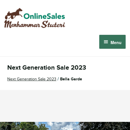
Skip
Skip
to
to
navigation
content
Menu
Menhammar Online Sales 2026
Next Generation Sale 2023
The 2026 Derby Auction
/
Next Generation Sale 2023
Bella Garde
About us
How it works
Sign in