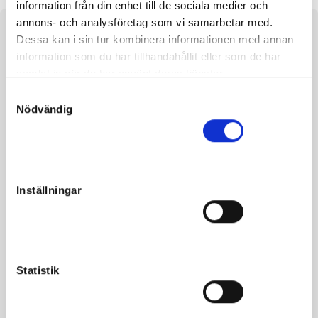
information från din enhet till de sociala medier och
annons- och analysföretag som vi samarbetar med.
About the horse
Dessa kan i sin tur kombinera informationen med annan
information som du har tillhandahållit eller som de har
e. Explosive Matter u. Kristel F. Boko ue. Conway Hall
samlat in när du har använt deras tjänster.
S
Nödvändig
a
m
t
Facts
y
c
Sex
Filly
Inställningar
k
Born
2022-04-08
e
s
Sire
Explosive Matter
v
Dam
Kristel F.Boko
a
Statistik
Grandfather
Conway Hall
l
Reg. no.
SE 22-3628