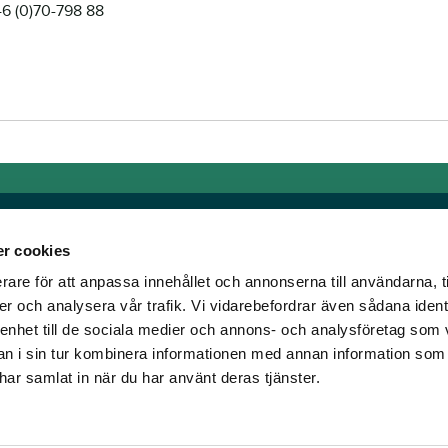
46 (0)70-798 88
r cookies
rare för att anpassa innehållet och annonserna till användarna, t
Links
er och analysera vår trafik. Vi vidarebefordrar även sådana ident
 enhet till de sociala medier och annons- och analysföretag som 
e horse racing!
General auction terms and
 i sin tur kombinera informationen med annan information som
den was founded, we
conditions
e har samlat in när du har använt deras tjänster.
d continue to break
Mobile view
e racing!
Cookie policy