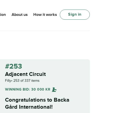
Sign in
ion
About us
How it works
#253
Adjacent Circuit
Filly
253 of 337 items
WINNING BID:
30 000
KR
Congratulations to
Backa
Gård International
!