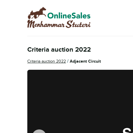
Skip
Skip
to
to
navigation
content
Criteria auction 2022
/
Criteria auction 2022
Adjacent Circuit