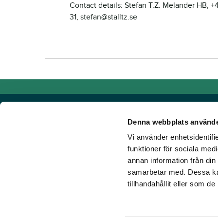
Contact details: Stefan T.Z. Melander HB, +
31, stefan@stalltz.se
Denna webbplats använde
Vi använder enhetsidentifie
Powered by TR Media
funktioner för sociala medi
annan information från din
TR Media has Sweden's leading brands for those who lov
samarbetar med. Dessa kan
Since our inception in 1932, when the magazine Travron
tillhandahållit eller som d
have created a portfolio of innovative digital products an
new ground. Our vision? To get more people to love hors