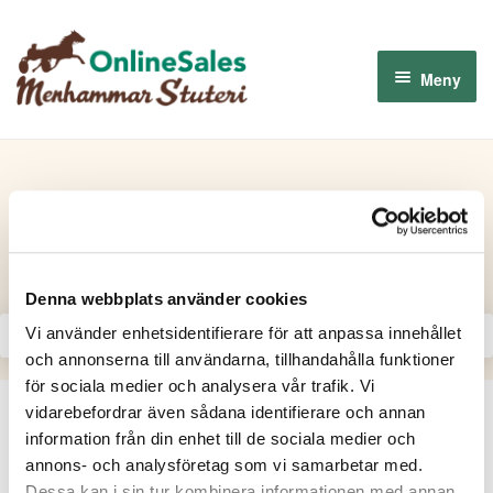
Hoppa
Hoppa
till
till
Meny
navigering
innehåll
Menhammar OnlineSales 2026
Derbyauktionen 2026
2022-03-14
Om oss
Denna webbplats använder cookies
Vi använder enhetsidentifierare för att anpassa innehållet
Så fungerar det
och annonserna till användarna, tillhandahålla funktioner
för sociala medier och analysera vår trafik. Vi
Logga in
vidarebefordrar även sådana identifierare och annan
information från din enhet till de sociala medier och
annons- och analysföretag som vi samarbetar med.
Dessa kan i sin tur kombinera informationen med annan