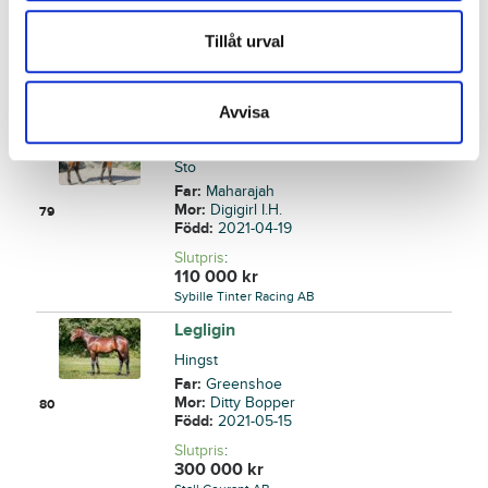
Mor:
Debbie Brodda
78
Född:
2021-03-19
Tillåt urval
Slutpris
:
70 000
kr
uhrbergthomas
Avvisa
Dahlia Brodda
Sto
Far:
Maharajah
Mor:
Digigirl I.H.
79
Född:
2021-04-19
Slutpris
:
110 000
kr
Sybille Tinter Racing AB
Legligin
Hingst
Far:
Greenshoe
Mor:
Ditty Bopper
80
Född:
2021-05-15
Slutpris
:
300 000
kr