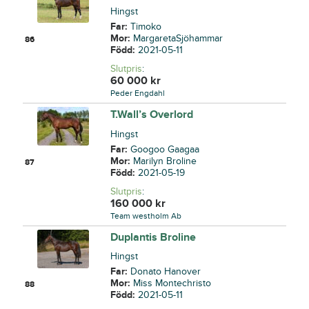
Hingst
Far:
Timoko
Mor:
MargaretaSjöhammar
86
Född:
2021-05-11
Slutpris
:
60 000
kr
Peder Engdahl
T.Wall’s Overlord
Hingst
Far:
Googoo Gaagaa
Mor:
Marilyn Broline
87
Född:
2021-05-19
Slutpris
:
160 000
kr
Team westholm Ab
Duplantis Broline
Hingst
Far:
Donato Hanover
Mor:
Miss Montechristo
88
Född:
2021-05-11