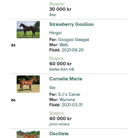
Slutpris
:
30 000
kr
Åter
Strawberry GooGoo
Hingst
Far:
Googoo Gaagaa
Mor:
Wafs
63
Född:
2021-06-20
Slutpris
:
60 000
kr
Stefan Edin HB
Cornelia Marie
Sto
Far:
S.J.'s Caviar
Mor:
Wynona
64
Född:
2021-03-31
Slutpris
:
40 000
kr
jimmi ehlers
Oscillate