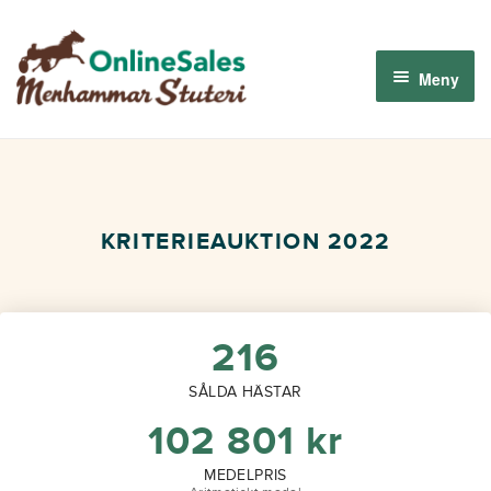
Hoppa
Hoppa
till
till
Meny
navigering
innehåll
Menhammar OnlineSales 2026
Derbyauktionen 2026
KRITERIEAUKTION 2022
Om oss
Så fungerar det
216
SÅLDA HÄSTAR
Logga in
102 801
kr
MEDELPRIS