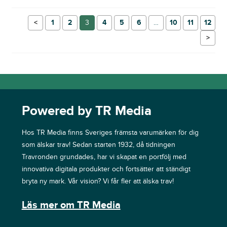
←
1
2
3
4
5
6
…
10
11
12
→
Powered by TR Media
Hos TR Media finns Sveriges främsta varumärken för dig
som älskar trav! Sedan starten 1932, då tidningen
Travronden grundades, har vi skapat en portfölj med
innovativa digitala produkter och fortsätter att ständigt
bryta ny mark. Vår vision? Vi får fler att älska trav!
Läs mer om TR Media