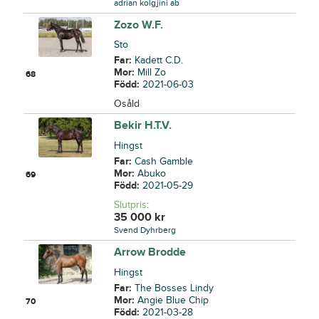
adrian kolgjini ab
Zozo W.F.
Sto
Far:
Kadett C.D.
Mor:
Mill Zo
68
Född:
2021-06-03
Osåld
Bekir H.T.V.
Hingst
Far:
Cash Gamble
Mor:
Abuko
69
Född:
2021-05-29
Slutpris
:
35 000
kr
Svend Dyhrberg
Arrow Brodde
Hingst
Far:
The Bosses Lindy
Mor:
Angie Blue Chip
70
Född:
2021-03-28