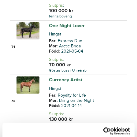
Slutpris
:
100 000
kr
tenita.boveng
One Night Lover
Hingst
Far:
Express Duo
Mor:
Arctic Bride
71
Född:
2021-05-04
Slutpris
:
70 000
kr
Göstas buss i Umeå ab
Currency Artist
Hingst
Far:
Royalty for Life
Mor:
Bring on the Night
72
Född:
2021-04-14
Slutpris
:
130 000
kr
Stall Karhulahti AB
Leah Laday