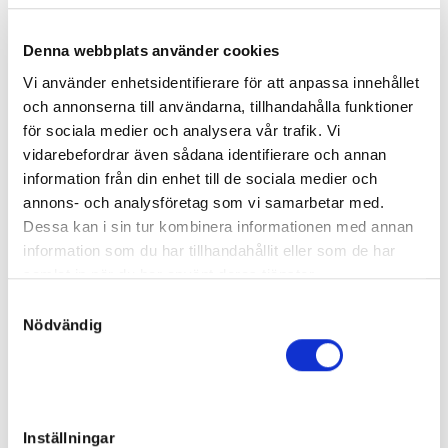
Sto
Far:
Explosive Matter
Denna webbplats använder cookies
Mor:
Cagnes Sur Mer
73
Född:
2021-04-05
Vi använder enhetsidentifierare för att anpassa innehållet
Slutpris
:
och annonserna till användarna, tillhandahålla funktioner
50 000
kr
för sociala medier och analysera vår trafik. Vi
Åter
vidarebefordrar även sådana identifierare och annan
Catch Lane
information från din enhet till de sociala medier och
Sto
annons- och analysföretag som vi samarbetar med.
Far:
Campo Bahia
Dessa kan i sin tur kombinera informationen med annan
Mor:
Captivating Ås
74
information som du har tillhandahållit eller som de har
Född:
2021-05-15
samlat in när du har använt deras tjänster.
Osåld
S
Lime Lane
Nödvändig
a
Sto
m
Far:
Feliciano
t
Mor:
Citron
75
Född:
2021-03-25
y
Slutpris
:
c
90 000
kr
Inställningar