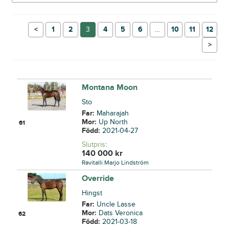
←
1
2
3
4
5
6
…
10
11
12
→
Montana Moon
Sto
Far:
Maharajah
Mor:
Up North
61
Född:
2021-04-27
Slutpris
:
140 000
kr
Ravitalli Marjo Lindström
Override
Hingst
Far:
Uncle Lasse
Mor:
Dats Veronica
62
Född:
2021-03-18