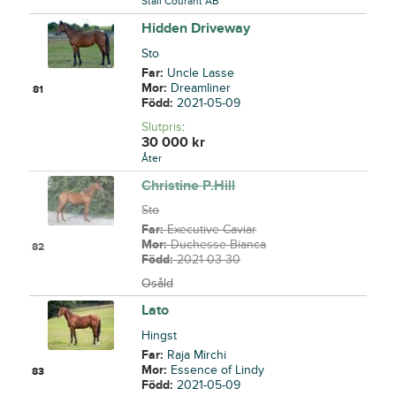
Stall Courant AB
Hidden Driveway
Sto
Far:
Uncle Lasse
Mor:
Dreamliner
81
Född:
2021-05-09
Slutpris
:
30 000
kr
Åter
Christine P.Hill
Sto
Far:
Executive Caviar
Mor:
Duchesse Bianca
82
Född:
2021-03-30
Osåld
Lato
Hingst
Far:
Raja Mirchi
Mor:
Essence of Lindy
83
Född:
2021-05-09