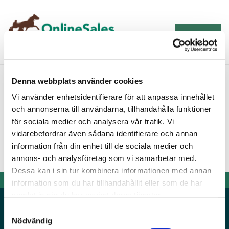
Skip
Skip
to
to
Menu
navigation
content
Menhammar Online Sales 2026
Denna webbplats använder cookies
The 2026 Derby Auction
Vi använder enhetsidentifierare för att anpassa innehållet
Live auction status
och annonserna till användarna, tillhandahålla funktioner
för sociala medier och analysera vår trafik. Vi
About us
vidarebefordrar även sådana identifierare och annan
information från din enhet till de sociala medier och
How it works
annons- och analysföretag som vi samarbetar med.
Dessa kan i sin tur kombinera informationen med annan
information som du har tillhandahållit eller som de har
Sign in
samlat in när du har använt deras tjänster.
Powered by TR Media
S
Nödvändig
a